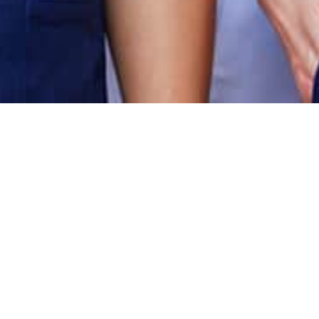
We Are
a
POL
Company
of
CHOISI
Excellence
We count on the best
GLOBAL MEDICAL CARE INDIVIDUAL