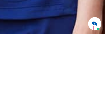
NTÉ
RISE
RPORATE