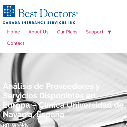
Home
About Us
Our Plans
Support
Contact
Análisis de Proveedores y
Servicios Disponibles en
Europa – Clínica Universidad de
Navarra, España
BDI Weekly